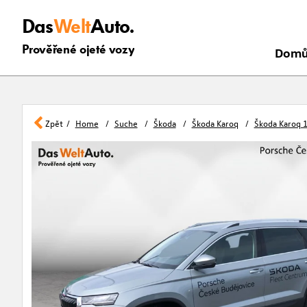
Das
Welt
Auto.
Prověřené ojeté vozy
Dom
Zpět
Home
Suche
Škoda
Škoda Karoq
Škoda Karoq 1