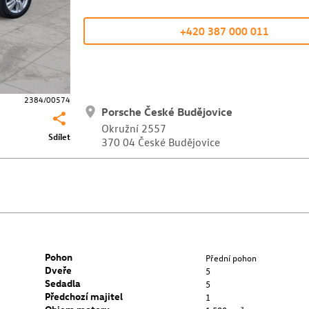
+420 387 000 011
2384/00574
Porsche České Budějovice
Okružní 2557
Sdílet
370 04 České Budějovice
Pohon
Přední pohon
Dveře
5
Sedadla
5
Předchozí majitel
1