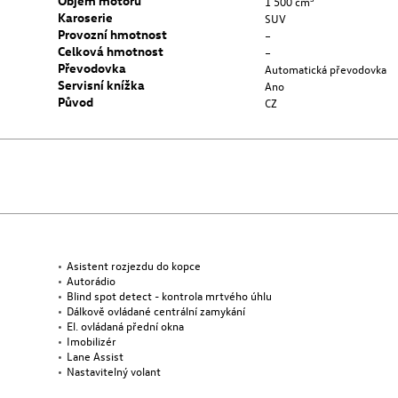
Objem motoru
1 500 cm³
Karoserie
SUV
Provozní hmotnost
–
Celková hmotnost
–
Převodovka
Automatická převodovka
Servisní knížka
Ano
Původ
CZ
Asistent rozjezdu do kopce
Autorádio
Blind spot detect - kontrola mrtvého úhlu
Dálkově ovládané centrální zamykání
El. ovládaná přední okna
Imobilizér
Lane Assist
Nastavitelný volant