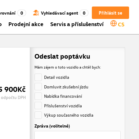
Přihlásit se
rovnání
0
Vyhledávací agent
0
o
Prodejní akce
Servis a příslušenství
CS
Odeslat poptávku
Mám zájem o toto vozidlo a chtěl bych:
Detail vozidla
Domluvit zkušební jízdu
5 900Kč
Nabídka financování
 odpočtu DPH
Příslušenství vozidla
Výkup současného vozidla
Zpráva (volitelné)