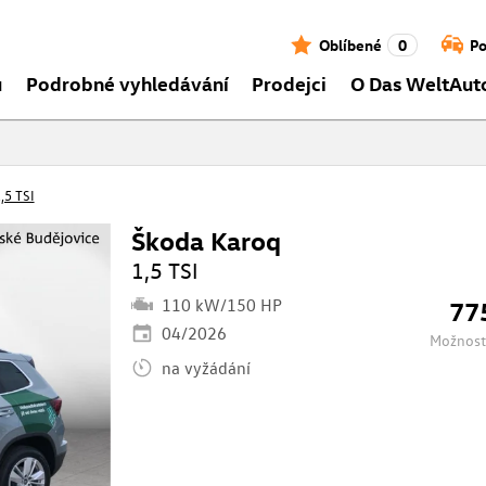
Oblíbené
0
Po
ů
Podrobné vyhledávání
Prodejci
O Das WeltAut
,5 TSI
Škoda Karoq
1,5 TSI
110 kW/150 HP
77
04/2026
Možnost
na vyžádání