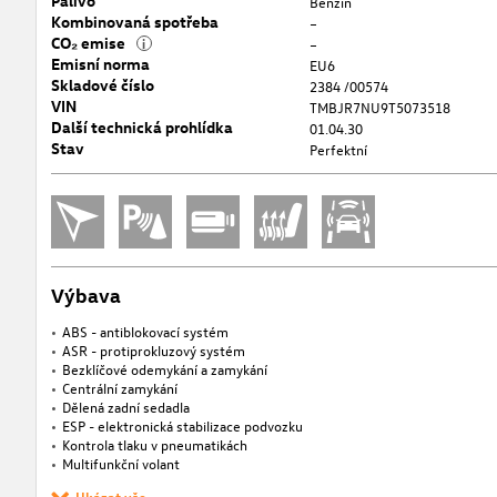
Palivo
Benzín
Kombinovaná spotřeba
–
CO₂ emise
i
–
Emisní norma
EU6
Skladové číslo
2384 /00574
VIN
TMBJR7NU9T5073518
Další technická prohlídka
01.04.30
Stav
Perfektní
Výbava
ABS - antiblokovací systém
ASR - protiprokluzový systém
Bezklíčové odemykání a zamykání
Centrální zamykání
Dělená zadní sedadla
ESP - elektronická stabilizace podvozku
Kontrola tlaku v pneumatikách
Multifunkční volant
Ukázat vše