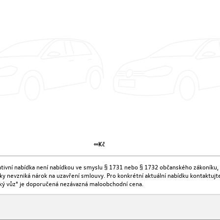
∞Kč
kativní nabídka není nabídkou ve smyslu § 1731 nebo § 1732 občanského zákoníku, 
ídky nevzniká nárok na uzavření smlouvy. Pro konkrétní aktuální nabídku kontaktu
ký vůz" je doporučená nezávazná maloobchodní cena.