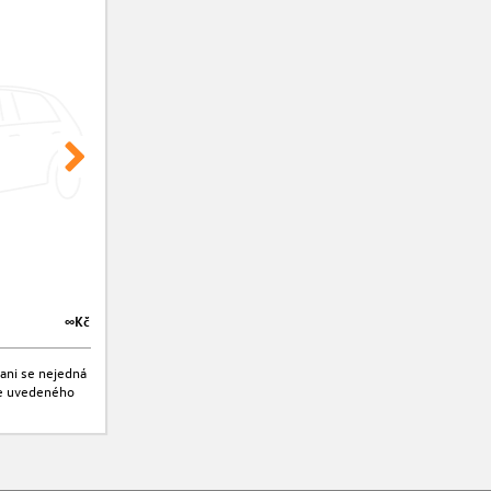
∞Kč
∞Kč
ani se nejedná
jte uvedeného