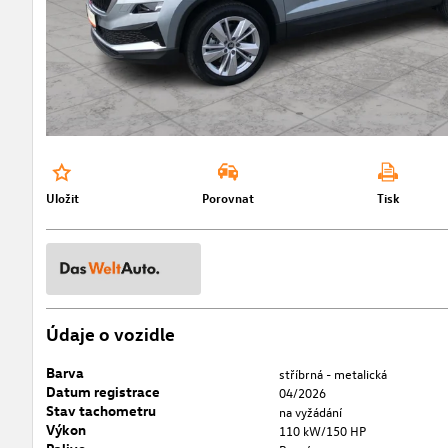
Uložit
Porovnat
Tisk
Údaje o vozidle
Barva
stříbrná - metalická
Datum registrace
04/2026
Stav tachometru
na vyžádání
Výkon
110 kW/150 HP