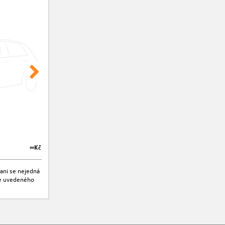
∞Kč
∞Kč
ani se nejedná
jte uvedeného