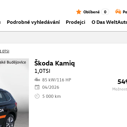
Oblíbené
0
Po
ů
Podrobné vyhledávání
Prodejci
O Das WeltAut
1,0TSI
Škoda Kamiq
1,0TSI
85 kW/116 HP
54
04/2026
Možnost
5 000 km