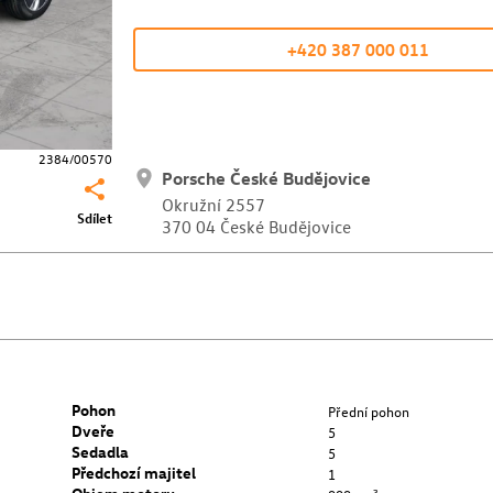
+420 387 000 011
2384/00570
Porsche České Budějovice
Okružní 2557
Sdílet
370 04 České Budějovice
Pohon
Přední pohon
Dveře
5
Sedadla
5
Předchozí majitel
1