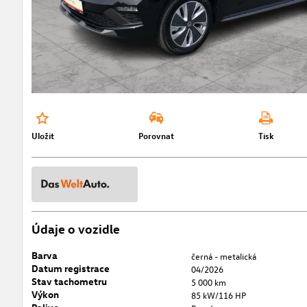
Uložit
Porovnat
Tisk
Údaje o vozidle
Barva
černá - metalická
Datum registrace
04/2026
Stav tachometru
5 000 km
Výkon
85 kW/116 HP