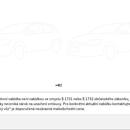
∞Kč
kativní nabídka není nabídkou ve smyslu § 1731 nebo § 1732 občanského zákoníku, 
ídky nevzniká nárok na uzavření smlouvy. Pro konkrétní aktuální nabídku kontaktu
ký vůz" je doporučená nezávazná maloobchodní cena.