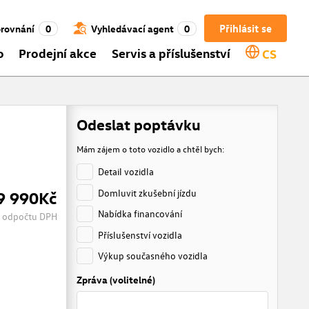
Přihlásit se
rovnání
0
Vyhledávací agent
0
o
Prodejní akce
Servis a příslušenství
CS
Odeslat poptávku
Mám zájem o toto vozidlo a chtěl bych:
Detail vozidla
Domluvit zkušební jízdu
9 990Kč
Nabídka financování
 odpočtu DPH
Příslušenství vozidla
Výkup současného vozidla
Zpráva (volitelné)