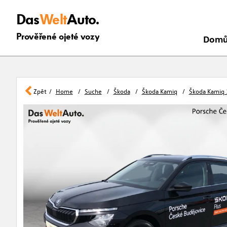
Das
Welt
Auto.
Prověřené ojeté vozy
Dom
Zpět
Home
Suche
Škoda
Škoda Kamiq
Škoda Kamiq 