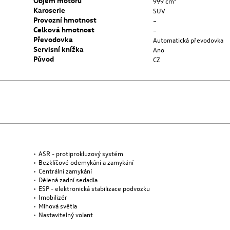
Objem motoru
999 cm³
Karoserie
SUV
Provozní hmotnost
–
Celková hmotnost
–
Převodovka
Automatická převodovka
Servisní knížka
Ano
Původ
CZ
ASR - protiprokluzový systém
Bezklíčové odemykání a zamykání
Centrální zamykání
Dělená zadní sedadla
ESP - elektronická stabilizace podvozku
Imobilizér
Mlhová světla
Nastavitelný volant