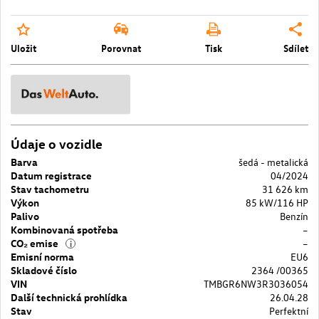
Uložit
Porovnat
Tisk
Sdílet
Údaje o vozidle
Barva
šedá - metalická
Datum registrace
04/2024
Stav tachometru
31 626 km
Výkon
85 kW/116 HP
Palivo
Benzín
Kombinovaná spotřeba
–
CO₂ emise
–
i
Emisní norma
EU6
Skladové číslo
2364 /00365
VIN
TMBGR6NW3R3036054
Další technická prohlídka
26.04.28
Stav
Perfektní