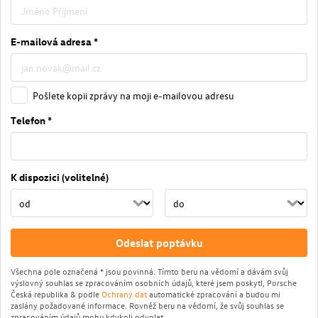
E-mailová adresa *
Pošlete kopii zprávy na moji e-mailovou adresu
Telefon *
K dispozici (volitelné)
Odeslat poptávku
Všechna pole označená * jsou povinná. Tímto beru na vědomí a dávám svůj
výslovný souhlas se zpracováním osobních údajů, které jsem poskytl, Porsche
Česká republika & podle
Ochrany dat
automatické zpracování a budou mi
zaslány požadované informace. Rovněž beru na vědomí, že svůj souhlas se
zpracováním údajů mohu kdykoli odvolat.