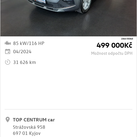
2364/00365
85 kW/116 HP
499 000Kč
04/2024
Možnost odpočtu DPH
31 626 km
TOP CENTRUM car
Strážovská 958
697 01 Kyjov