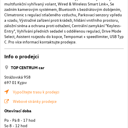
multifunkční vyhřívaný volant, Wired & Wireless Smart Link+, Se
zadním kamerovým systémem, Bluetooth s bezdrátovým dobíjením,
Climatronic s regulací stlačeného vzduchu, Parkovací senzory vpředu
a vzadu, Výstražné zařízení proti krádeži, hlídání vnitřního prostoru,
záložní siréna a ochrana proti odtažení, Centrální zamykání "Keyless-
Entry", Vyhřívání předních sedadel s oddělenou regulací, Drive Mode
Select, Asistent rozjezdu do kopce, Tempomat + speedlimiter, USB Typ
C. Pro více informací kontaktujte prodejce.
Info o prodejci
TOP CENTRUM car
Strážovská 958
697 01 Kyjov
Vypočítejte trasu k prodejci
Webové stránky prodejce
Otevírací doba
Po - Pá 8 - 17 hod
So 8 - 12 hod