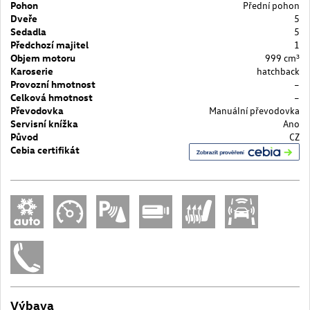
Pohon
Přední pohon
Dveře
5
Sedadla
5
Předchozí majitel
1
Objem motoru
999 cm³
Karoserie
hatchback
Provozní hmotnost
–
Celková hmotnost
–
Převodovka
Manuální převodovka
Servisní knížka
Ano
Původ
CZ
Cebia certifikát
Výbava