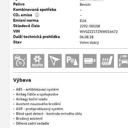
Palivo
Benzín
Kombinovaná spotřeba
–
CO₂ emise
i
–
Emisní norma
EU6
Skladové číslo
2292 /00108
VIN
WVGZZZ1TZNW016472
Další technická prohlídka
06.08.28
Stav
Velmi dobrý
Výbava
ABS - antiblokovací systém
Airbag řidiče a spolujezdce
Airbagy boční vzadu
Asistent nouzového brzdění
ASR - protiprokluzový systém
Blind spot detect - kontrola mrtvého úhlu
Brzdový asistent
Dělená zadní sedadla