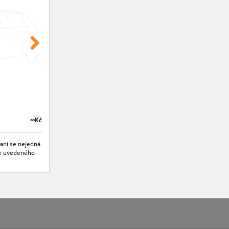
∞Kč
∞Kč
ani se nejedná
jte uvedeného