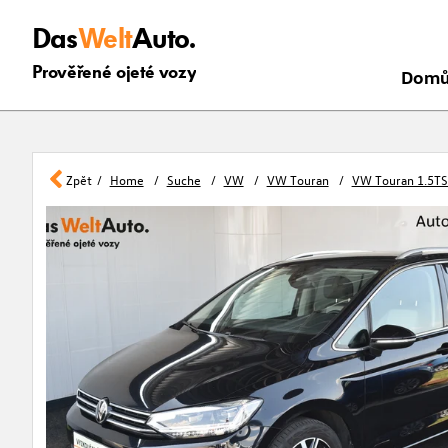
Das
Welt
Auto.
Prověřené ojeté vozy
Dom
Zpět
Home
Suche
VW
VW Touran
VW Touran 1.5TS