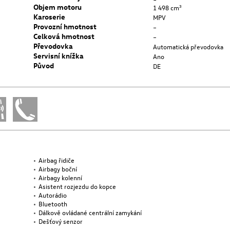
Objem motoru
1 498 cm³
Karoserie
MPV
Provozní hmotnost
–
Celková hmotnost
–
Převodovka
Automatická převodovka
Servisní knížka
Ano
Původ
DE
Airbag řidiče
Airbagy boční
Airbagy kolenní
Asistent rozjezdu do kopce
Autorádio
Bluetooth
Dálkově ovládané centrální zamykání
Dešťový senzor