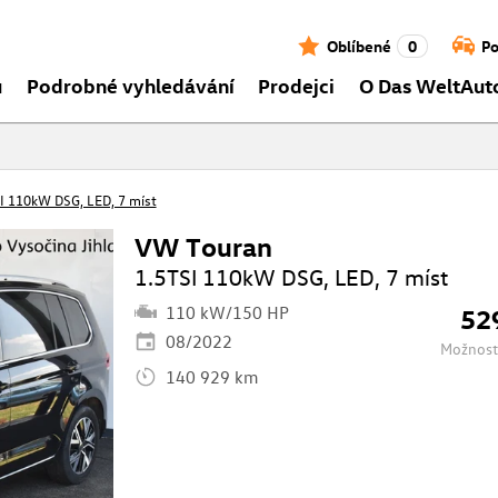
Oblíbené
0
Po
ů
Podrobné vyhledávání
Prodejci
O Das WeltAut
I 110kW DSG, LED, 7 míst
VW Touran
1.5TSI 110kW DSG, LED, 7 míst
110 kW/150 HP
52
08/2022
Možnost
140 929 km