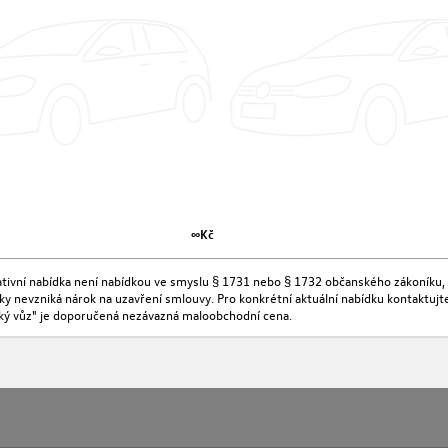
∞Kč
kativní nabídka není nabídkou ve smyslu § 1731 nebo § 1732 občanského zákoníku, 
ídky nevzniká nárok na uzavření smlouvy. Pro konkrétní aktuální nabídku kontaktu
ký vůz" je doporučená nezávazná maloobchodní cena.