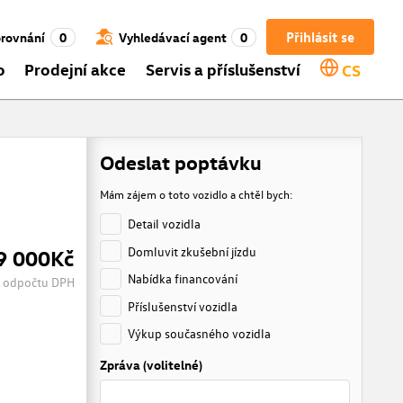
Přihlásit se
rovnání
0
Vyhledávací agent
0
o
Prodejní akce
Servis a příslušenství
CS
Odeslat poptávku
Mám zájem o toto vozidlo a chtěl bych:
Detail vozidla
Domluvit zkušební jízdu
9 000Kč
Nabídka financování
 odpočtu DPH
Příslušenství vozidla
Výkup současného vozidla
Zpráva (volitelné)