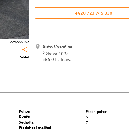
+420 723 745 330
2292/00108
Auto Vysočina
Žižkova 109a
Sdílet
586 01 Jihlava
Pohon
Přední pohon
Dveře
5
Sedadla
7
Předchozí majitel
1