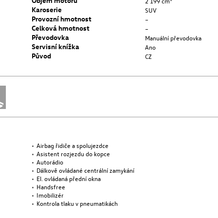
Objem motoru
2 199 cm³
Karoserie
SUV
Provozní hmotnost
–
Celková hmotnost
–
Převodovka
Manuální převodovka
Servisní knížka
Ano
Původ
CZ
Airbag řidiče a spolujezdce
Asistent rozjezdu do kopce
Autorádio
Dálkově ovládané centrální zamykání
El. ovládaná přední okna
Handsfree
Imobilizér
Kontrola tlaku v pneumatikách