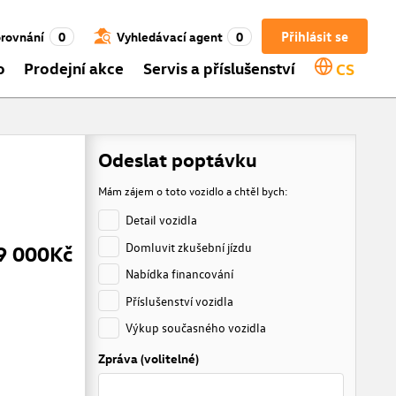
Přihlásit se
rovnání
0
Vyhledávací agent
0
o
Prodejní akce
Servis a příslušenství
CS
Odeslat poptávku
Mám zájem o toto vozidlo a chtěl bych:
Detail vozidla
Domluvit zkušební jízdu
9 000Kč
Nabídka financování
Příslušenství vozidla
Výkup současného vozidla
Zpráva (volitelné)