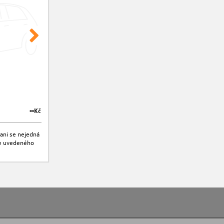
∞Kč
∞Kč
ani se nejedná
jte uvedeného