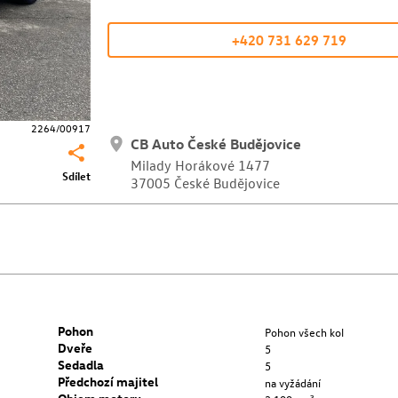
+420 731 629 719
2264/00917
CB Auto České Budějovice
Milady Horákové 1477
Sdílet
37005 České Budějovice
Pohon
Pohon všech kol
Dveře
5
Sedadla
5
Předchozí majitel
na vyžádání