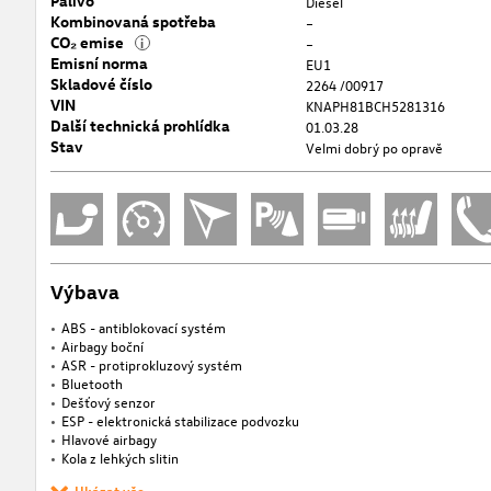
Palivo
Diesel
Kombinovaná spotřeba
–
CO₂ emise
i
–
Emisní norma
EU1
Skladové číslo
2264 /00917
VIN
KNAPH81BCH5281316
Další technická prohlídka
01.03.28
Stav
Velmi dobrý po opravě
Výbava
ABS - antiblokovací systém
Airbagy boční
ASR - protiprokluzový systém
Bluetooth
Dešťový senzor
ESP - elektronická stabilizace podvozku
Hlavové airbagy
Kola z lehkých slitin
Ukázat vše