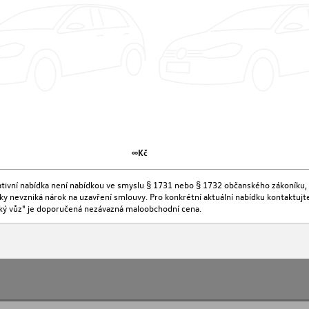
∞Kč
kativní nabídka není nabídkou ve smyslu § 1731 nebo § 1732 občanského zákoníku, 
ídky nevzniká nárok na uzavření smlouvy. Pro konkrétní aktuální nabídku kontaktu
ký vůz" je doporučená nezávazná maloobchodní cena.