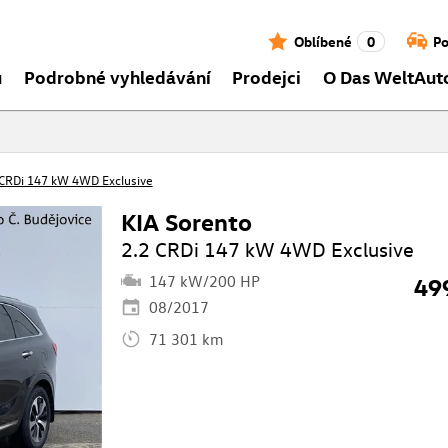
Oblíbené
0
Po
ů
Podrobné vyhledávání
Prodejci
O Das WeltAut
 CRDi 147 kW 4WD Exclusive
KIA Sorento
2.2 CRDi 147 kW 4WD Exclusive
147 kW/200 HP
49
08/2017
71 301 km