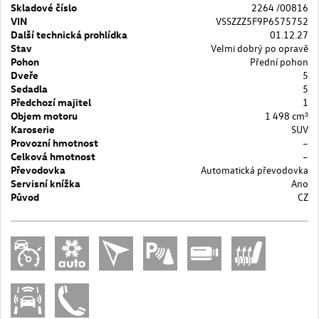
Skladové číslo
2264 /00816
VIN
VSSZZZ5F9P6575752
Další technická prohlídka
01.12.27
Stav
Velmi dobrý po opravě
Pohon
Přední pohon
Dveře
5
Sedadla
5
Předchozí majitel
1
Objem motoru
1 498 cm³
Karoserie
SUV
Provozní hmotnost
–
Celková hmotnost
–
Převodovka
Automatická převodovka
Servisní knížka
Ano
Původ
CZ