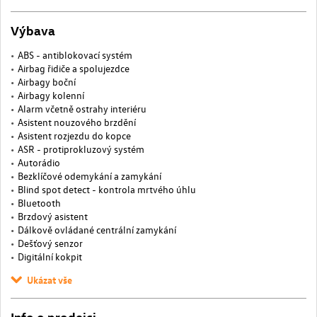
Výbava
ABS - antiblokovací systém
Airbag řidiče a spolujezdce
Airbagy boční
Airbagy kolenní
Alarm včetně ostrahy interiéru
Asistent nouzového brzdění
Asistent rozjezdu do kopce
ASR - protiprokluzový systém
Autorádio
Bezklíčové odemykání a zamykání
Blind spot detect - kontrola mrtvého úhlu
Bluetooth
Brzdový asistent
Dálkově ovládané centrální zamykání
Dešťový senzor
Digitální kokpit
Ukázat vše
Info o prodejci