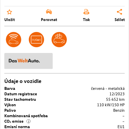
Uložit
Porovnat
Tisk
Sdílet
Údaje o vozidle
Barva
červená - metalická
Datum registrace
12/2023
Stav tachometru
55 452 km
Výkon
110 kW/150 HP
Palivo
Benzín
Kombinovaná spotřeba
–
CO₂ emise
–
i
Emisní norma
EU1