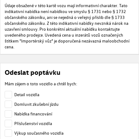
Údaje obsažené v této kartě vozu mají informativní charakter. Tato
indikativní nabídka není nabídkou ve smyslu § 1731 nebo § 1732
občanského zákoníku, ani se nejedná o veřejný příslib dle § 1733
občanského zákoníku. Z této indikativní nabídky nevzniká nárok na
uzavření smlouvy. Pro konkrétní aktuální nabídku kontaktujte
uvedeného prodejce. Uvedená cena u inzerátů vozů označených
štítkem "Importérský vůz" je doporučená nezávazná maloobchodní
cena.
Odeslat poptávku
Mám zájem o toto vozidlo a chtěl bych:
Detail vozidla
Domluvit zkušební jízdu
Nabídka financování
Příslušenství vozidla
Výkup současného vozidla