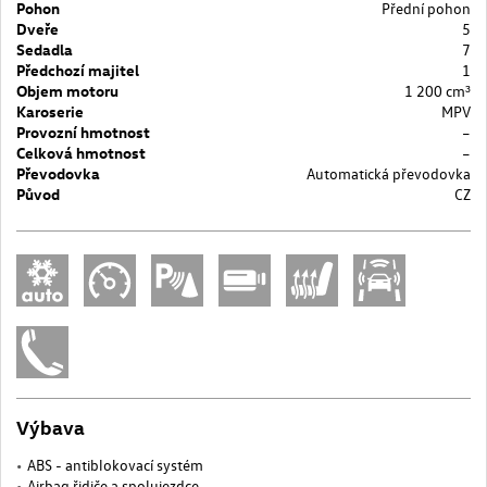
Pohon
Přední pohon
Dveře
5
Sedadla
7
Předchozí majitel
1
Objem motoru
1 200 cm³
Karoserie
MPV
Provozní hmotnost
–
Celková hmotnost
–
Převodovka
Automatická převodovka
Původ
CZ
Výbava
ABS - antiblokovací systém
Airbag řidiče a spolujezdce