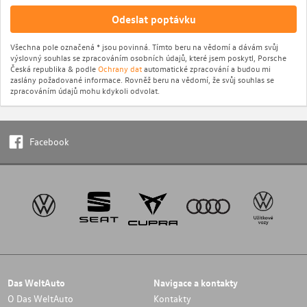
Odeslat poptávku
Všechna pole označená * jsou povinná. Tímto beru na vědomí a dávám svůj
výslovný souhlas se zpracováním osobních údajů, které jsem poskytl, Porsche
Česká republika & podle
Ochrany dat
automatické zpracování a budou mi
zaslány požadované informace. Rovněž beru na vědomí, že svůj souhlas se
zpracováním údajů mohu kdykoli odvolat.
Facebook
Das WeltAuto
Navigace a kontakty
O Das WeltAuto
Kontakty