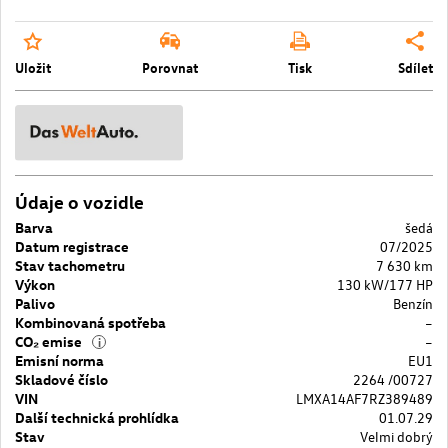
Uložit
Porovnat
Tisk
Sdílet
Údaje o vozidle
Barva
šedá
Datum registrace
07/2025
Stav tachometru
7 630 km
Výkon
130 kW/177 HP
Palivo
Benzín
Kombinovaná spotřeba
–
CO₂ emise
–
i
Emisní norma
EU1
Skladové číslo
2264 /00727
VIN
LMXA14AF7RZ389489
Další technická prohlídka
01.07.29
Stav
Velmi dobrý