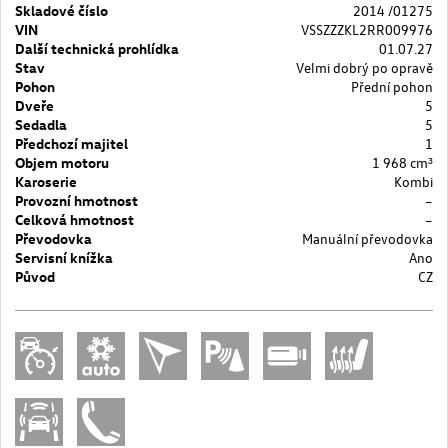
Skladové číslo
2014 /01275
VIN
VSSZZZKL2RR009976
Další technická prohlídka
01.07.27
Stav
Velmi dobrý po opravě
Pohon
Přední pohon
Dveře
5
Sedadla
5
Předchozí majitel
1
Objem motoru
1 968 cm³
Karoserie
Kombi
Provozní hmotnost
–
Celková hmotnost
–
Převodovka
Manuální převodovka
Servisní knížka
Ano
Původ
CZ