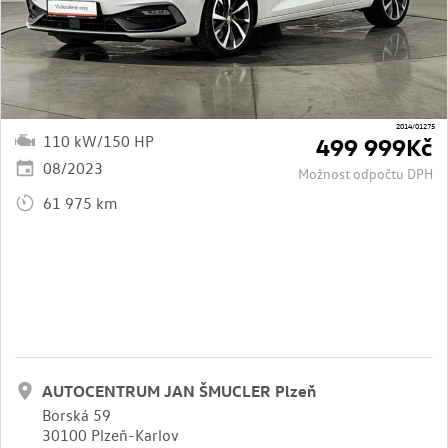
2014/01275
110 kW/150 HP
499 999Kč
08/2023
Možnost odpočtu DPH
61 975 km
AUTOCENTRUM JAN ŠMUCLER Plzeň
Borská 59
30100 Plzeň-Karlov