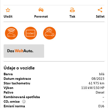
Uložit
Porovnat
Tisk
Sdílet
Údaje o vozidle
Barva
bílá
Datum registrace
08/2023
Stav tachometru
61 975 km
Výkon
110 kW/150 HP
Palivo
Diesel
Kombinovaná spotřeba
–
CO₂ emise
–
i
Emisní norma
EU6