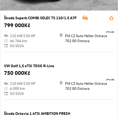
Škoda Superb COMBI SELEC TS 110/1.5 A7F
799 000Kč
2791/453
110 kW/150 HP
PIA CZ Auto Heller Ostrava
46 764 km
702 00 Ostrava
05/2024
VW Golf 1,5 eTSI 7DSG R-Line
750 000Kč
2791/458
110 kW/150 HP
PIA CZ Auto Heller Ostrava
6 000 km
702 00 Ostrava
02/2026
Škoda Octavia 1.4TSi AMBITION FRESH