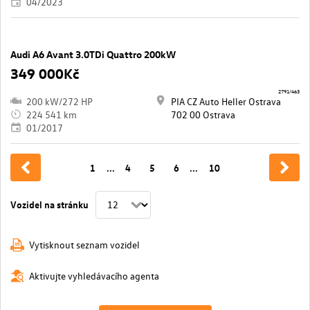
04/2023
Audi A6 Avant 3.0TDi Quattro 200kW
349 000Kč
2791/463
200 kW/272 HP
PIA CZ Auto Heller Ostrava
224 541 km
702 00 Ostrava
01/2017
1
...
4
5
6
...
10
Vozidel na stránku
Vytisknout seznam vozidel
Aktivujte vyhledávacího agenta