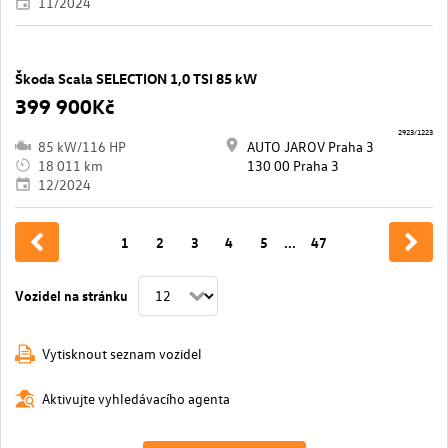
11/2024
Škoda Scala SELECTION 1,0 TSI 85 kW
399 900Kč
2923/1223
85 kW/116 HP
AUTO JAROV Praha 3
18 011 km
130 00 Praha 3
12/2024
1
2
3
4
5
...
47
Vozidel na stránku
Vytisknout seznam vozidel
Aktivujte vyhledávacího agenta