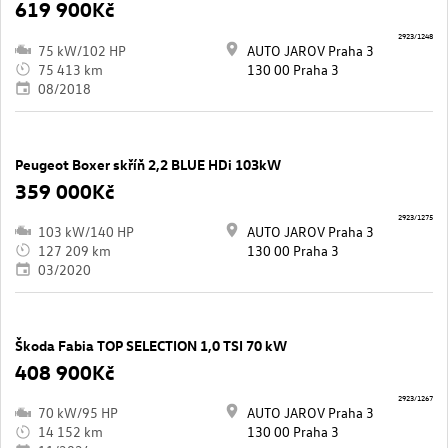
619 900Kč
2923/1248
75 kW/102 HP
AUTO JAROV Praha 3
75 413 km
130 00 Praha 3
08/2018
Peugeot Boxer skříň 2,2 BLUE HDi 103kW
359 000Kč
2923/1275
103 kW/140 HP
AUTO JAROV Praha 3
127 209 km
130 00 Praha 3
03/2020
Škoda Fabia TOP SELECTION 1,0 TSI 70 kW
408 900Kč
2923/1267
70 kW/95 HP
AUTO JAROV Praha 3
14 152 km
130 00 Praha 3