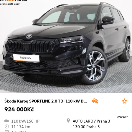
Škoda Karoq SPORTLINE 2,0 TDI 110 kW DSG 4x4
924 000Kč
2923/1307
110 kW/150 HP
AUTO JAROV Praha 3
11 174 km
130 00 Praha 3