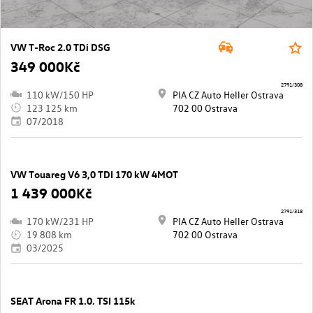
VW T-Roc 2.0 TDi DSG
349 000Kč
2791/308
110 kW/150 HP
PIA CZ Auto Heller Ostrava
123 125 km
702 00 Ostrava
07/2018
VW Touareg V6 3,0 TDI 170 kW 4MOT
1 439 000Kč
2791/318
170 kW/231 HP
PIA CZ Auto Heller Ostrava
19 808 km
702 00 Ostrava
03/2025
SEAT Arona FR 1.0. TSI 115k