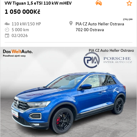
VW Tiguan 1,5 eTSI 110 kW mHEV
1 050 000Kč
2791/299
110 kW/150 HP
PIA CZ Auto Heller Ostrava
5 000 km
702 00 Ostrava
02/2026