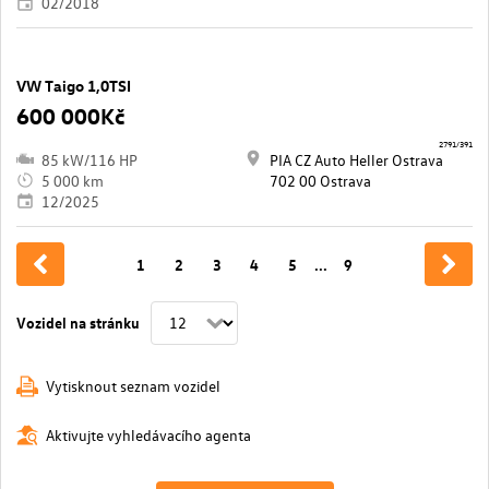
02/2018
VW Taigo 1,0TSI
600 000Kč
2791/391
85 kW/116 HP
PIA CZ Auto Heller Ostrava
5 000 km
702 00 Ostrava
12/2025
1
2
3
4
5
...
9
Vozidel na stránku
Vytisknout seznam vozidel
Aktivujte vyhledávacího agenta