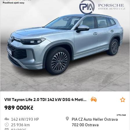
VW Tayron Life 2.0 TDI 142 kW DSG 4 Motion
989 000Kč
2791/348
142 kW/193 HP
PIA CZ Auto Heller Ostrava
25 936 km
702 00 Ostrava