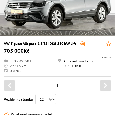
VW Tiguan Allspace 1.5 TSI DSG 110 kW Life
705 000Kč
2980/1958
110 kW/150 HP
Autocentrum Jičín s.r.o.
29 615 km
50601 Jičín
03/2025
1
Vozidel na stránku
Vytisknout seznam vozidel