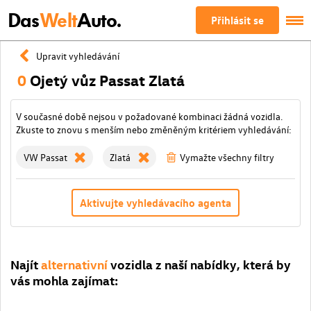
Das
Welt
Auto.
Přihlásit se
Upravit vyhledávání
0
Ojetý vůz Passat Zlatá
V současné době nejsou v požadované kombinaci žádná vozidla.
Zkuste to znovu s menším nebo změněným kritériem vyhledávání:
VW Passat
Zlatá
Vymažte všechny filtry
Aktivujte vyhledávacího agenta
Najít
alternativní
vozidla z naší nabídky, která by
vás mohla zajímat: