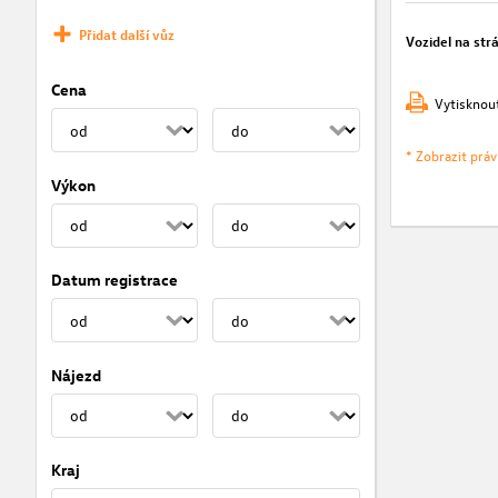
Přidat další vůz
Vozidel na str
Cena
Vytisknou
* Zobrazit prá
Výkon
Datum registrace
Nájezd
Kraj