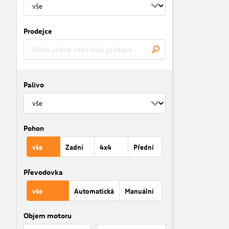
Prodejce
Palivo
Pohon
vše
Zadní
4x4
Přední
Převodovka
vše
Automatická
Manuální
Objem motoru