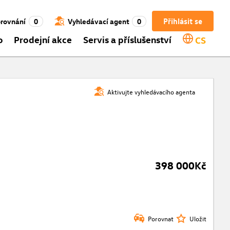
Přihlásit se
rovnání
0
Vyhledávací agent
0
o
Prodejní akce
Servis a příslušenství
CS
Aktivujte vyhledávacího agenta
398 000Kč
Porovnat
Uložit