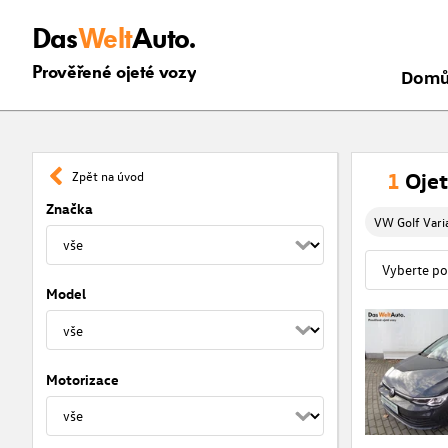
Das
Welt
Auto.
Prověřené ojeté vozy
Dom
1
Ojet
Zpět na úvod
Značka
VW Golf Vari
Model
Motorizace