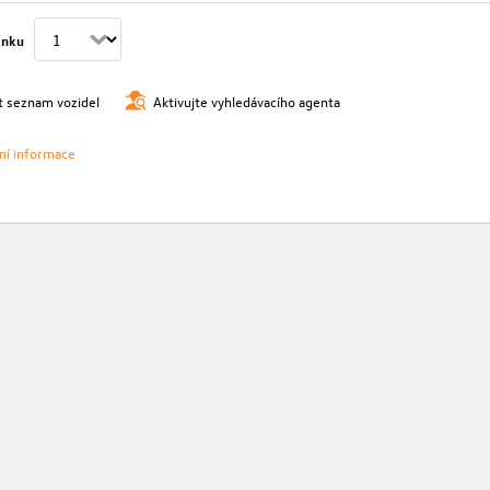
ánku
t seznam vozidel
Aktivujte vyhledávacího agenta
vní informace