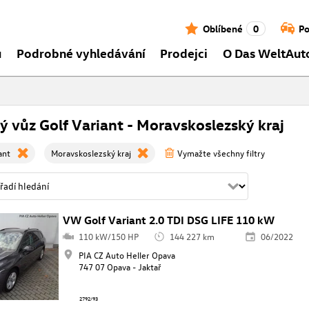
Oblíbené
0
Po
ů
Podrobné vyhledávání
Prodejci
O Das WeltAut
ý vůz Golf Variant - Moravskoslezský kraj
ant
Moravskoslezský kraj
Vymažte všechny filtry
VW Golf Variant 2.0 TDI DSG LIFE 110 kW
110 kW/150 HP
144 227 km
06/2022
PIA CZ Auto Heller Opava
747 07 Opava - Jaktař
2792/93