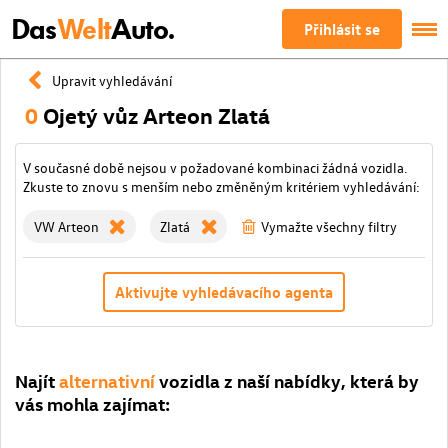
Das
Welt
Auto.
Přihlásit se
Upravit vyhledávání
0
Ojetý vůz Arteon Zlatá
V současné době nejsou v požadované kombinaci žádná vozidla.
Zkuste to znovu s menším nebo změněným kritériem vyhledávání:
VW Arteon
Zlatá
Vymažte všechny filtry
Aktivujte vyhledávacího agenta
Najít
alternativní
vozidla z naší nabídky, která by
vás mohla zajímat: