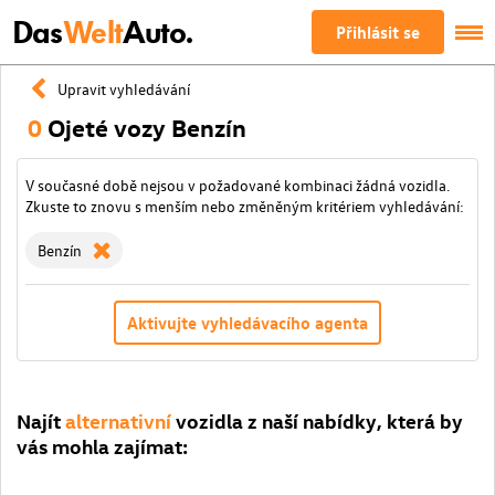
Das
Welt
Auto.
Přihlásit se
Upravit vyhledávání
0
Ojeté vozy Benzín
V současné době nejsou v požadované kombinaci žádná vozidla.
Zkuste to znovu s menším nebo změněným kritériem vyhledávání:
Benzín
Aktivujte vyhledávacího agenta
Najít
alternativní
vozidla z naší nabídky, která by
vás mohla zajímat: