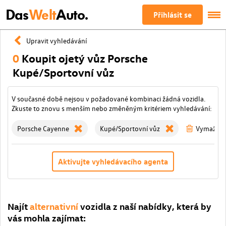
Das
Welt
Auto.
Přihlásit se
Upravit vyhledávání
0
Koupit ojetý vůz Porsche
Kupé/Sportovní vůz
V současné době nejsou v požadované kombinaci žádná vozidla.
Zkuste to znovu s menším nebo změněným kritériem vyhledávání:
Porsche Cayenne
Kupé/Sportovní vůz
Vymažte v
Aktivujte vyhledávacího agenta
Najít
alternativní
vozidla z naší nabídky, která by
vás mohla zajímat: