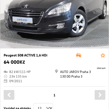
Peugeot 508 ACTIVE 1,6 HDi
64 000Kč
2923/1619
82 kW/111 HP
AUTO JAROV Praha 3
234 135 km
130 00 Praha 3
09/2011
1
Vozidel na stránku