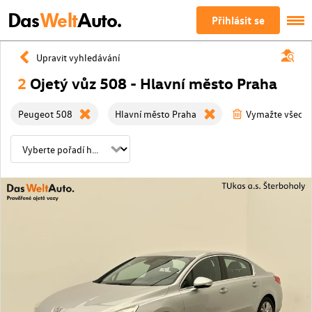
Das
Welt
Auto.
Přihlásit se
Upravit vyhledávání
2
Ojetý vůz 508 - Hlavní město Praha
Peugeot 508
Hlavní město Praha
Vymažte všechny