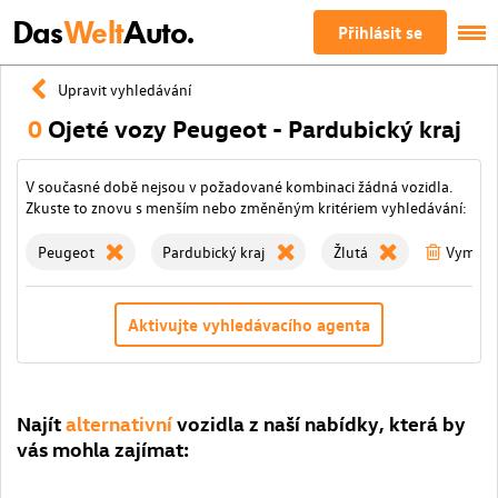
Das
Welt
Auto.
Přihlásit se
Upravit vyhledávání
0
Ojeté vozy Peugeot - Pardubický kraj
V současné době nejsou v požadované kombinaci žádná vozidla.
Zkuste to znovu s menším nebo změněným kritériem vyhledávání:
Peugeot
Pardubický kraj
Žlutá
Vymažte
Aktivujte vyhledávacího agenta
Najít
alternativní
vozidla z naší nabídky, která by
vás mohla zajímat: