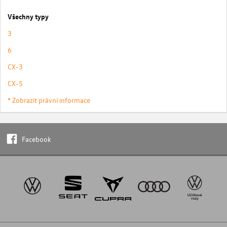
Všechny typy
3
6
CX-3
CX-5
* Zobrazit právní informace
Facebook