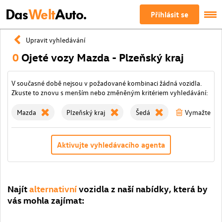
Das
Welt
Auto.
Přihlásit se
Upravit vyhledávání
0
Ojeté vozy Mazda - Plzeňský kraj
V současné době nejsou v požadované kombinaci žádná vozidla.
Zkuste to znovu s menším nebo změněným kritériem vyhledávání:
Mazda
Plzeňský kraj
Šedá
Vymažte všec
Aktivujte vyhledávacího agenta
Najít
alternativní
vozidla z naší nabídky, která by
vás mohla zajímat: