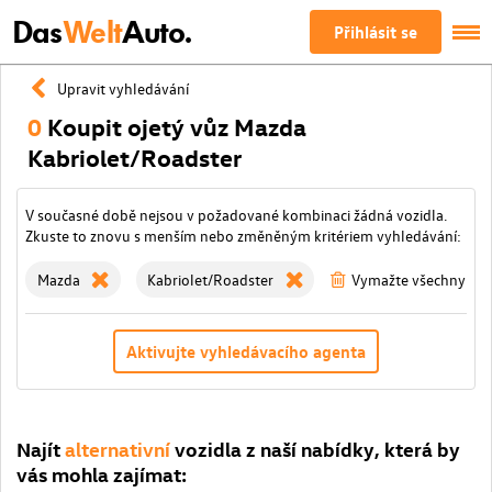
Das
Welt
Auto.
Přihlásit se
Upravit vyhledávání
0
Koupit ojetý vůz Mazda
Kabriolet/Roadster
V současné době nejsou v požadované kombinaci žádná vozidla.
Zkuste to znovu s menším nebo změněným kritériem vyhledávání:
Mazda
Kabriolet/Roadster
Vymažte všechny filt
Aktivujte vyhledávacího agenta
Najít
alternativní
vozidla z naší nabídky, která by
vás mohla zajímat: