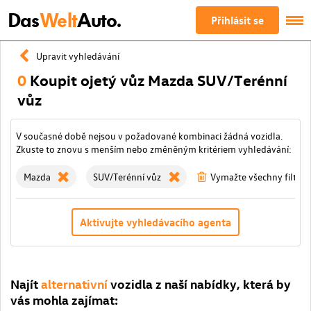
Das
Welt
Auto.
Přihlásit se
Upravit vyhledávání
0
Koupit ojetý vůz Mazda SUV/Terénní
vůz
V současné době nejsou v požadované kombinaci žádná vozidla.
Zkuste to znovu s menším nebo změněným kritériem vyhledávání:
Mazda
SUV/Terénní vůz
Vymažte všechny filtry
Aktivujte vyhledávacího agenta
Najít
alternativní
vozidla z naší nabídky, která by
vás mohla zajímat: