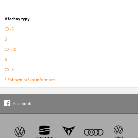
Všechny typy
CX-5
3
CX-30
6
CX-3
* Zobrazit právní informace
Facebook