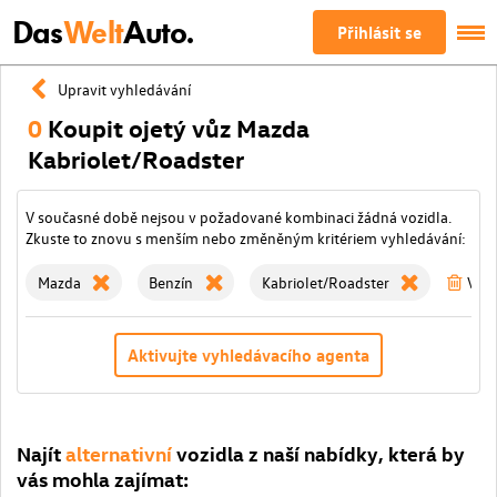
Das
Welt
Auto.
Přihlásit se
Upravit vyhledávání
0
Koupit ojetý vůz Mazda
Kabriolet/Roadster
V současné době nejsou v požadované kombinaci žádná vozidla.
Zkuste to znovu s menším nebo změněným kritériem vyhledávání:
Mazda
Benzín
Kabriolet/Roadster
Vyma
Aktivujte vyhledávacího agenta
Najít
alternativní
vozidla z naší nabídky, která by
vás mohla zajímat: