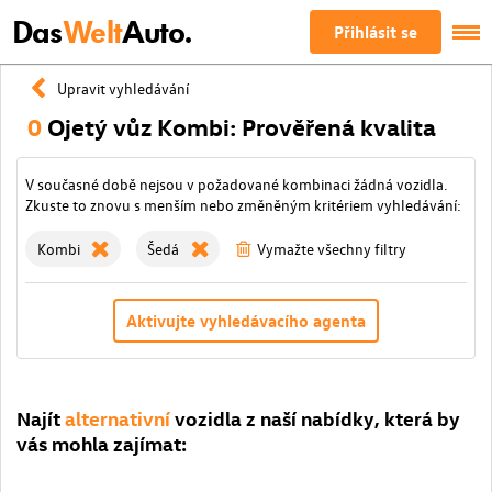
Das
Welt
Auto.
Přihlásit se
Upravit vyhledávání
0
Ojetý vůz Kombi: Prověřená kvalita
V současné době nejsou v požadované kombinaci žádná vozidla.
Zkuste to znovu s menším nebo změněným kritériem vyhledávání:
Kombi
Šedá
Vymažte všechny filtry
Aktivujte vyhledávacího agenta
Najít
alternativní
vozidla z naší nabídky, která by
vás mohla zajímat: