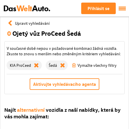
Das
Welt
Auto.
Přihlásit se
Upravit vyhledávání
0
Ojetý vůz ProCeed Šedá
V současné době nejsou v požadované kombinaci žádná vozidla.
Zkuste to znovu s menším nebo změněným kritériem vyhledávání:
KIA ProCeed
Šedá
Vymažte všechny filtry
Aktivujte vyhledávacího agenta
Najít
alternativní
vozidla z naší nabídky, která by
vás mohla zajímat: