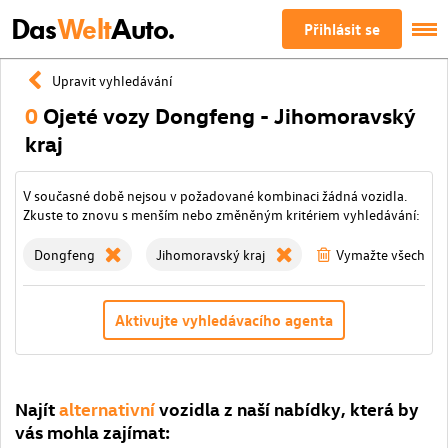
Das
Welt
Auto.
Přihlásit se
Upravit vyhledávání
0
Ojeté vozy Dongfeng - Jihomoravský
kraj
V současné době nejsou v požadované kombinaci žádná vozidla.
Zkuste to znovu s menším nebo změněným kritériem vyhledávání:
Dongfeng
Jihomoravský kraj
Vymažte všechny fi
Aktivujte vyhledávacího agenta
Najít
alternativní
vozidla z naší nabídky, která by
vás mohla zajímat: