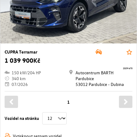
CUPRA Terramar
1 039 900Kč
2329/670
150 kW/204 HP
Autocentrum BARTH
340 km
Pardubice
07/2026
53012 Pardubice - Dubina
1
Vozidel na stránku
Vytisknout seznam vozidel