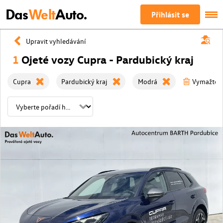
Das
Welt
Auto.
Přihlásit se
Upravit vyhledávání
1
Ojeté vozy Cupra - Pardubický kraj
Cupra
Pardubický kraj
Modrá
Vymažte vš