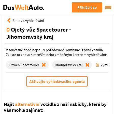
Das
Welt
Auto.
Přihlásit se
Upravit vyhledávání
0
Ojetý vůz Spacetourer -
Jihomoravský kraj
V současné době nejsou v požadované kombinaci žádná vozidla.
Zkuste to znovu s menším nebo změněným kritériem vyhledávání:
Citroën Spacetourer
Jihomoravský kraj
Vymažte 
Aktivujte vyhledávacího agenta
Najít
alternativní
vozidla z naší nabídky, která by
vás mohla zajímat: