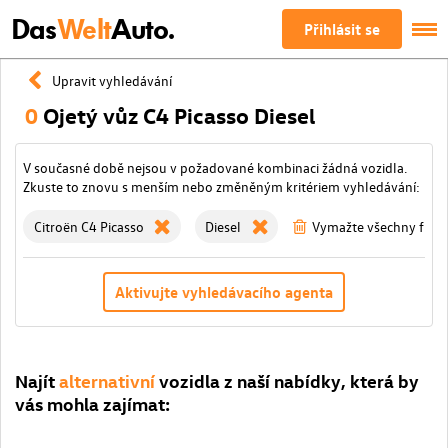
Das
Welt
Auto.
Přihlásit se
Upravit vyhledávání
0
Ojetý vůz C4 Picasso Diesel
V současné době nejsou v požadované kombinaci žádná vozidla.
Zkuste to znovu s menším nebo změněným kritériem vyhledávání:
Citroën C4 Picasso
Diesel
Vymažte všechny filtry
Aktivujte vyhledávacího agenta
Najít
alternativní
vozidla z naší nabídky, která by
vás mohla zajímat: