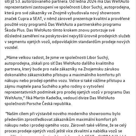
síti již 53. autorizovaného partnera. Od ledna 2024 má Das WeltAuto
reprezentativní zastoupení ve společnosti Libor Suchý, autoprodejna,
která pro své zákazníky ve Znojmě vybudovala nový showroom
značek Cupra a SEAT, v němž zároveň prezentuje kvalitní a prověřené
použité vozy programů Das WeltAuto a partnerského programu
Škoda Plus. Das WeltAuto tímto krokem znovu potvrzuje své
důsledné zaměření na poskytování nejvyšší úrovně prodejních služeb
v segmentu ojetých vozů, odpovídajícím standardům prodeje nových
vozidel.
„Máme velkou radost, že jsme ve společnosti Libor Suchý,
autoprodejna, získali pro síť Das WeltAuto dalšího kvalitního
partnera, který bude pro naše zákazníky na Znojemsku zárukou
dokonalého zákaznického přístupu a maximálního komfortu při
nákupu nebo prodeji ojetého vozu. Velice si také vážíme přístupu a
zájmu majitele pana Suchého a jeho rodiny o vytvoření
reprezentativních podmínek pro prodej ojetých vozů v programu Das
WeltAuto,“ říká Martin Kadečka, vedoucí divize Das WeltAuto
společnosti Porsche Česká republika.
"Naším cílem při výstavbě nového moderního showroomu bylo
především zprostředkovat zákazníkům maximální komfort při
nákupu nebo i prodeji ojetého vozu. Zároveň také věříme, že se celý
proces prodeje ojetých vozů ještě více zkvalitní a nabídka vozů se