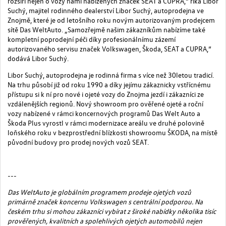
rozšíří nejen o vozy námi nabízených značek SEAT a CUPRA,“ říká Libor
Suchý, majitel rodinného dealerství Libor Suchý, autoprodejna ve
Znojmě, které je od letošního roku novým autorizovaným prodejcem
sítě Das WeltAuto. „Samozřejmě našim zákazníkům nabízíme také
kompletní poprodejní péči díky profesionálnímu zázemí
autorizovaného servisu značek Volkswagen, Škoda, SEAT a CUPRA,“
dodává Libor Suchý.
Libor Suchý, autoprodejna je rodinná firma s více než 30letou tradicí.
Na trhu působí již od roku 1990 a díky jejímu zákaznicky vstřícnému
přístupu si k ní pro nové i ojeté vozy do Znojma jezdí i zákazníci ze
vzdálenějších regionů. Nový showroom pro ověřené ojeté a roční
vozy nabízené v rámci koncernových programů Das Welt Auto a
Škoda Plus vyrostl v rámci modernizace areálu ve druhé polovině
loňského roku v bezprostřední blízkosti showroomu ŠKODA, na místě
původní budovy pro prodej nových vozů SEAT.
---
Das WeltAuto je
globálním
programem prodeje ojetých vozů
primárně
značek
koncernu
Volkswagen s
centrální podporou.
Na
českém trhu si mohou zákazníci
vybírat z široké nabídky
několika tisíc
prověřených, kvalitních a spolehlivých ojetých
automobilů nejen