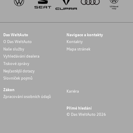
Das WeltAuto
Navigace a kontakty
O Das WeltAuto
Kontakty
Naše služby
Mapa stránek
Vyhledávání dealera
Tiskové zprávy
Nejčastější dotazy
Slovníček pojmů
Zákon
Kariéra
Zpracování osobních údajů
Přímé hledání
© Das WeltAuto 2026