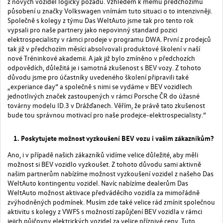
z nových vozidel logicky pozadu. Vzhledem k mému předchozímu
působení u značky Volkswagen vnímám tuto situaci o to intenzivněji.
Společně s kolegy z týmu Das WeltAuto jsme tak pro tento rok
vypsali pro naše partnery jako nepovinný standard pozici
elektrospecialisty v rámci prodeje v programu DWA. První z prodejců
tak již v předchozím měsíci absolvovali produktové školení v naší
nové Tréninkové akademii. A jak již bylo zmíněno v předchozích
odpovědích, důležitá je i samotná zkušenost s BEV vozy. Z tohoto
důvodu jsme pro účastníky uvedeného školení připravili také
„experiance day“ a společně s nimi se vydáme v BEV vozidlech
jednotlivých značek zastoupených v rámci Porsche ČR do úžasné
továrny modelu ID.3 v Drážďanech. Věřím, že právě tato zkušenost
bude tou správnou motivací pro naše prodejce-elektrospecialisty.“
Poskytujete možnost vyzkoušení BEV vozu i vašim zákazníkům?
Ano, i v případě našich zákazníků vidíme velice důležité, aby měli
možnost si BEV vozidlo vyzkoušet. Z tohoto důvodu sami aktivně
našim partnerům nabízíme možnost vyzkoušení vozidel z našeho Das
WeltAuto kontingentu vozidel. Navíc nabízíme dealerům Das
WeltAuto možnost aktivace předváděcího vozidla za mimořádně
zvýhodněných podmínek. Musím zde také velice rád zmínit společnou
aktivitu s kolegy z VWFS s možností zapůjčení BEV vozidla v rámci
jejich půjčovny elektrických vozidel za velice příznivé ceny. Tuto