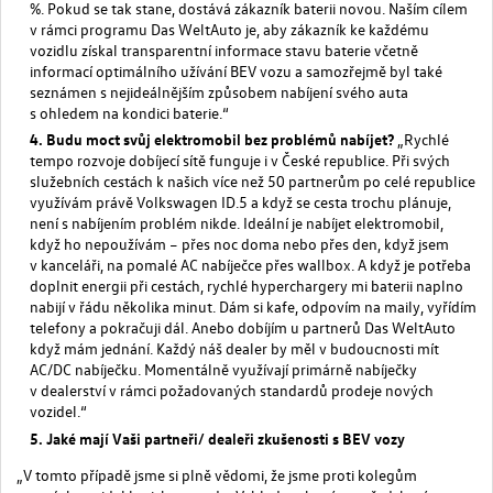
%. Pokud se tak stane, dostává zákazník baterii novou. Naším cílem
v rámci programu Das WeltAuto je, aby zákazník ke každému
vozidlu získal transparentní informace stavu baterie včetně
informací optimálního užívání BEV vozu a samozřejmě byl také
seznámen s nejideálnějším způsobem nabíjení svého auta
s ohledem na kondici baterie.“
Budu moct svůj elektromobil bez problémů nabíjet?
„Rychlé
tempo rozvoje dobíjecí sítě funguje i v České republice. Při svých
služebních cestách k našich více než 50 partnerům po celé republice
využívám právě Volkswagen ID.5 a když se cesta trochu plánuje,
není s nabíjením problém nikde. Ideální je nabíjet elektromobil,
když ho nepoužívám – přes noc doma nebo přes den, když jsem
v kanceláři, na pomalé AC nabíječce přes wallbox. A když je potřeba
doplnit energii při cestách, rychlé hyperchargery mi baterii naplno
nabijí v řádu několika minut. Dám si kafe, odpovím na maily, vyřídím
telefony a pokračuji dál. Anebo dobíjím u partnerů Das WeltAuto
když mám jednání. Každý náš dealer by měl v budoucnosti mít
AC/DC nabíječku. Momentálně využívají primárně nabíječky
v dealerství v rámci požadovaných standardů prodeje nových
vozidel.“
Jaké mají Vaši partneři/ dealeři zkušenosti s BEV vozy
„V tomto případě jsme si plně vědomi, že jsme proti kolegům