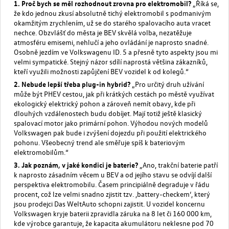
Proč bych se měl rozhodnout zrovna pro elektromobil?
„Říká se,
že kdo jednou zkusí absolutně tichý elektromobil s podmanivým
okamžitým zrychlením, už se do starého spalovacího auta vracet
nechce. Obzvlášť do města je BEV skvělá volba, nezatěžuje
atmosféru emisemi, nehlučí a jeho ovládání je naprosto snadné.
Osobně jezdím ve Volkswagenu ID. 5 a přesně tyto aspekty jsou mi
velmi sympatické. Stejný názor sdílí naprostá většina zákazníků,
kteří využili možnosti zapůjčení BEV vozidel k od kolegů.“
Nebude lepší třeba plug-in hybrid?
„Pro určitý druh užívání
může být PHEV cestou, jak při krátkých cestách po městě využívat
ekologický elektrický pohon a zároveň nemít obavy, kde při
dlouhých vzdálenostech budu dobíjet. Mají totiž ještě klasický
spalovací motor jako primární pohon. Výhodou nových modelů
Volkswagen pak bude i zvýšení dojezdu při použití elektrického
pohonu. Všeobecný trend ale směřuje spíš k bateriovým
elektromobilům.“
Jak poznám, v jaké kondici je baterie?
„Ano, trakční baterie patří
k naprosto zásadním věcem u BEV a od jejího stavu se odvíjí další
perspektiva elektromobilu. Časem principiálně degraduje v řádu
procent, což lze velmi snadno zjistit tzv. ‚battery-checkem‘, který
jsou prodejci Das WeltAuto schopni zajistit. U vozidel koncernu
Volkswagen kryje baterii zpravidla záruka na 8 let či 160 000 km,
kde výrobce garantuje, že kapacita akumulátoru neklesne pod 70