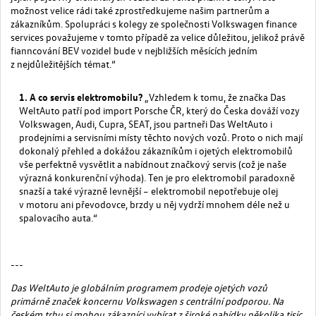
možnost velice rádi také zprostředkujeme našim partnerům a
zákazníkům. Spolupráci s kolegy ze společnosti Volkswagen finance
services považujeme v tomto případě za velice důležitou, jelikož právě
fianncování BEV vozidel bude v nejbližších měsících jedním
z nejdůležitějších témat.“
A co servis elektromobilu?
„Vzhledem k tomu, že značka Das
WeltAuto patří pod import Porsche ČR, který do Česka dováží vozy
Volkswagen, Audi, Cupra, SEAT, jsou partneři Das WeltAuto i
prodejními a servisními místy těchto nových vozů. Proto o nich mají
dokonalý přehled a dokážou zákazníkům i ojetých elektromobilů
vše perfektně vysvětlit a nabídnout značkový servis (což je naše
výrazná konkurenční výhoda). Ten je pro elektromobil paradoxně
snazší a také výrazně levnější – elektromobil nepotřebuje olej
v motoru ani převodovce, brzdy u něj vydrží mnohem déle než u
spalovacího auta.“
---
Das WeltAuto je
globálním
programem prodeje ojetých vozů
primárně
značek
koncernu
Volkswagen s
centrální podporou.
Na
českém trhu si mohou zákazníci
vybírat z široké nabídky
několika tisíc