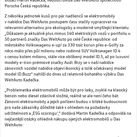
Porsche Česká republika.
Z několika jednotek kusů pro pár nadšenců se elektromobily
v nabídce Das WeltAuto postupem času stačily vypracovat na
relevantní alternativu pro ekologicky a moderně smýšlející klientelu.
„Důkazem je aktuálně plus minus 140 elektrických vozů v portfoliu u
50 partnerů značky Das WeltAuto po celé České republice: od
městského Volkswagenu e-up! za 330 tisíc korun přes e-Golfy za
něco málo přes půl milionu nebo rodinné SUV Volkswagen ID.4
s cenou kolem milionu, stále více oblíbený model ID.5, až po luxusní
modely e-tron prémiové značky Audi. Brzy se v naší nabídce
zánovních vozidel nabídce objeví ikonický a tolik očekávaný model
model ID.Buzz“ nahlíží do dnes už relativně bohatého výběru Das
WeltAuto Kadečka.
„Problematika elektromobilů může být pro laiky, zvyklé na klasický
benzin nebo diesel zdánlivě složitá, reálně se ale není čeho bát.
Zánovní elektromobily a jejich pořízení budou v blízké budoucnosti
pro naše zákazníky důležité také s ohledem na požadavky
udržitelnosti a ‚ESG scoringu‘,“ dodává Martin Kadečka a odpovídá na
nejčastější otázky ohledně nákupu ojetých elektromobilů u Das
WeltAuto: