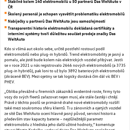
Stabilně kolem 140 elektromobilů u 50 partnerů Das WeltAuto v
ČR
Školený personál je schopen vysvětlit problematiku elektromobilů
Nabíječky u partnerů Das WeltAuto jsou samozřejmostí
Transparentní historie elektromobilu dokládaná certifikáty a
interními systémy tvoří důležitou součást prodeje značky Das
WeltAuto
Kdo si všímá aut okolo sebe, určitě postřehl rostoucí podíl
elektromobilů nebo plug-in hybridů. Trend elektromobility je jasný a
pomalu, ale jistě bude kolem nás elektrických vozidel přibývat. Jestli
se v roce 2021 u nás registrovalo 2646 nových elektromobilů (a 3735
plug-in hybridů), pak loni to už bylo 3892 bateriových elektromobilů
(zkráceně BEV). Mezi ojetiny se tak logicky dostává čím dál víc BEV i
PHEV.
„Obliba převážně u firemních zákazníků evidentně roste, firmy tyto
vozy do svých fleetů zařazovat nejen musí, ale stále častěji i chtějí.
Právě z těchto poolů se primárně drahé nové elektromobily rozšíří
také mezi soukromou sféru klientů. Ti u zánovních a ojetých vozidel
ze sítě Das WeltAuto ocení hlavně jasný původ, servisní historii a
především stav kapacity baterie – nejdůležitější parametr
elektromobilu z hlediska jeho další užitné hodnoty,“ komentuje
situaci Martin Kadečka, vedoucí divize Das WeltAuto společnosti